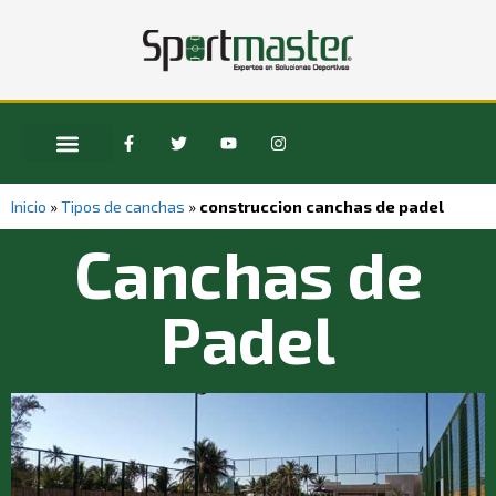
Inicio
»
Tipos de canchas
»
construccion canchas de padel
Canchas de
Padel