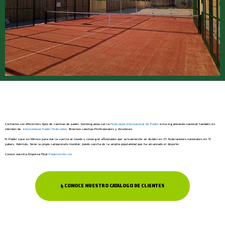
Contamos con diferentes tipos de canchas de padel, homologadas con la
Federación Internacional de Padel
esta organización nacional también es
miembro de
International Padel Federation
. Tenemos canchas Profesionales y Amateurs.
El Pádel nace en México para dar la vuelta al mundo y conseguir aficionados que actualmente se dividen en 35 federaciones nacionales en 75
países. Además, tiene su propio campeonato mundial, dando cuenta de la amplia popularidad que ha alcanzado el deporte.
Conoce nuestra Empresa Filial
Padelcenter.mx
CONOCE NUESTRO CATALOGO DE CLIENTES