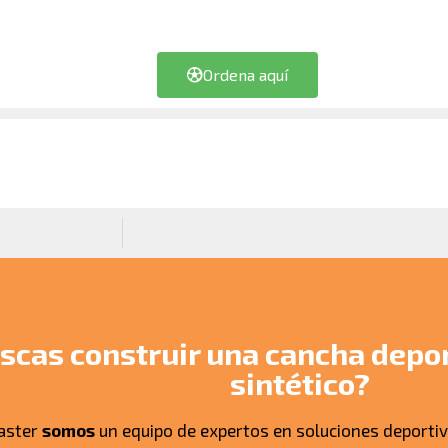
Ordena aquí
scas construir una cancha depor
sintético?
aster
somos
un equipo de expertos en soluciones deportiv