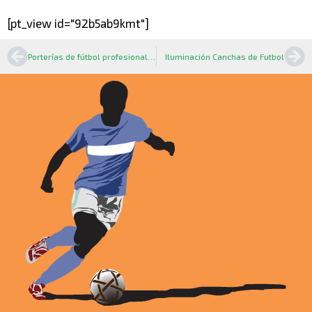
[pt_view id="92b5ab9kmt"]
Porterías de fútbol profesionales | Sportmaster México
Iluminación Canchas de Futbol