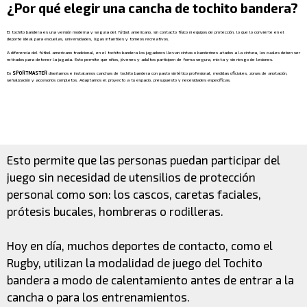
¿Por qué elegir una cancha de tochito bandera?
El tochito bandera es una versión moderna y segura del fútbol americano, sin contacto físico ni equipos de protección, lo que lo convierte en el
deporte ideal para escuelas, universidades, ligas infantiles y torneos recreativos.
A diferencia del fútbol americano tradicional, en el tochito bandera los jugadores llevan cintas o banderines atados a la cintura, los cuales deben ser
retirados para detener la jugada. Esto permite que niños, jóvenes y adultos participen de forma segura, mixta y sin riesgo de lesiones.
En
SPORTMASTER
diseñamos e instalamos canchas de tochito bandera con pasto sintético profesional, medidas oficiales, zonas de anotación,
señalización y accesorios completos. Adaptamos el proyecto a tu espacio, presupuesto y necesidades específicas.
Esto permite que las personas puedan participar del
juego sin necesidad de utensilios de protección
personal como son: los cascos, caretas faciales,
prótesis bucales, hombreras o rodilleras.
Hoy en día, muchos deportes de contacto, como el
Rugby, utilizan la modalidad de juego del Tochito
bandera a modo de calentamiento antes de entrar a la
cancha o para los entrenamientos.