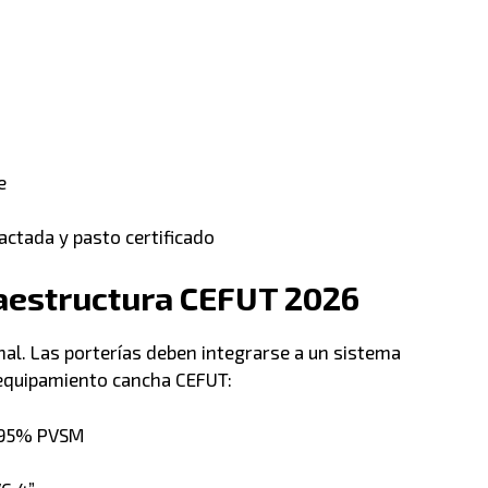
e
ctada y pasto certificado
raestructura CEFUT 2026
al. Las porterías deben integrarse a un sistema
 equipamiento cancha CEFUT:
–95% PVSM