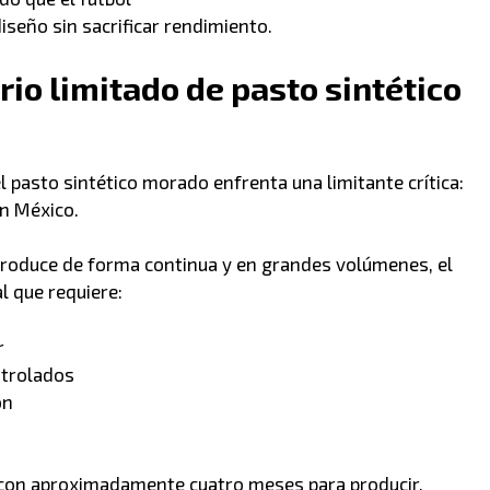
seño sin sacrificar rendimiento.
rio limitado de pasto sintético
 pasto sintético morado enfrenta una limitante crítica:
en México.
 produce de forma continua y en grandes volúmenes, el
l que requiere:
r
ntrolados
ón
 con aproximadamente cuatro meses para producir,