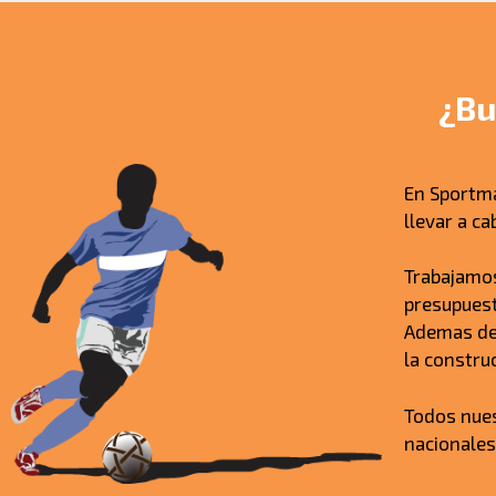
¿Bu
En Sportm
llevar a c
Trabajamos
presupuest
Ademas del
la constru
Todos nue
nacionales