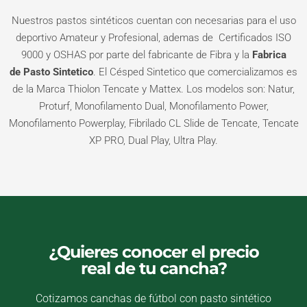
Nuestros pastos sintéticos cuentan con necesarias para el uso
deportivo Amateur y Profesional, ademas de Certificados ISO
9000 y OSHAS por parte del fabricante de Fibra y la
Fabrica
de
Pasto Sintetico
. El Césped Sintetico que comercializamos es
de la Marca Thiolon Tencate y Mattex. Los modelos son: Natur,
Proturf, Monofilamento Dual, Monofilamento Power,
Monofilamento Powerplay, Fibrilado CL Slide de Tencate, Tencate
XP PRO, Dual Play, Ultra Play.
¿Quieres conocer el precio
real de tu cancha?
Cotizamos canchas de fútbol con pasto sintético