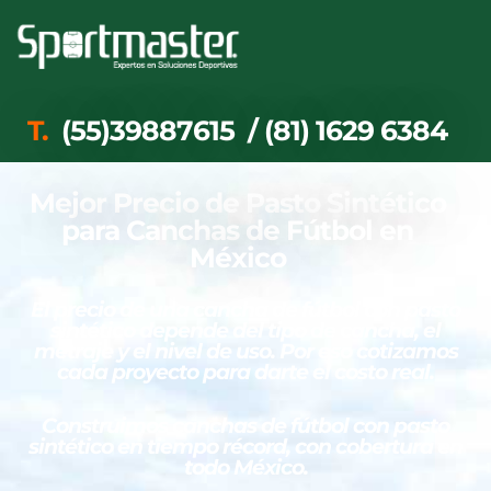
T.
(55)39887615
/
(81) 1629 6384
Mejor Precio de Pasto Sintético
para Canchas de Fútbol en
México
El precio de una cancha de fútbol con pasto
sintético depende del tipo de cancha, el
metraje y el nivel de uso. Por eso cotizamos
cada proyecto para darte el costo real.
Construimos canchas de fútbol con pasto
sintético en tiempo récord, con cobertura en
todo México.