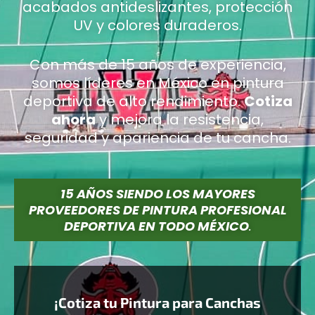
acabados antideslizantes, protección
UV y colores duraderos.
Con más de 15 años de experiencia,
somos líderes en México en pintura
deportiva de alto rendimiento.
Cotiza
ahora
y mejora la resistencia,
seguridad y apariencia de tu cancha.
15 AÑOS SIENDO LOS MAYORES
PROVEEDORES DE PINTURA PROFESIONAL
DEPORTIVA EN TODO MÉXICO
.
¡Cotiza tu Pintura para Canchas