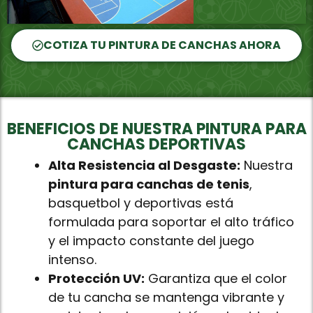
COTIZA TU PINTURA DE CANCHAS AHORA
BENEFICIOS DE NUESTRA PINTURA PARA
CANCHAS DEPORTIVAS
Alta Resistencia al Desgaste:
Nuestra
pintura para canchas de tenis
,
basquetbol y deportivas está
formulada para soportar el alto tráfico
y el impacto constante del juego
intenso.
Protección UV:
Garantiza que el color
de tu cancha se mantenga vibrante y