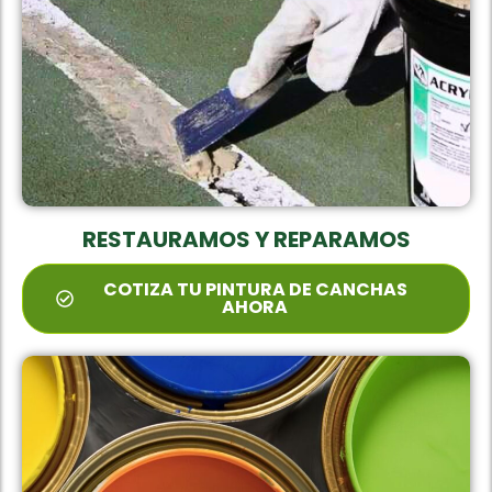
RESTAURAMOS Y REPARAMOS
COTIZA TU PINTURA DE CANCHAS
AHORA