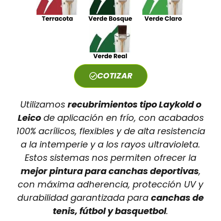
COTIZAR
Utilizamos
recubrimientos tipo Laykold o
Leico
de aplicación en frío, con acabados
100% acrílicos, flexibles y de alta resistencia
a la intemperie y a los rayos ultravioleta.
Estos sistemas nos permiten ofrecer la
mejor pintura para canchas deportivas
,
con máxima adherencia, protección UV y
durabilidad garantizada para
canchas de
tenis, fútbol y basquetbol
.