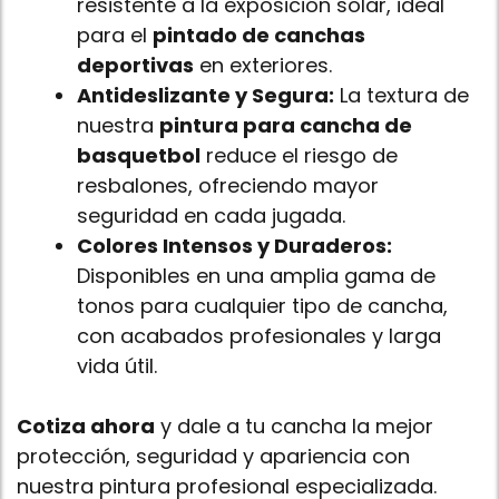
resistente a la exposición solar, ideal
para el
pintado de canchas
deportivas
en exteriores.
Antideslizante y Segura:
La textura de
nuestra
pintura para cancha de
basquetbol
reduce el riesgo de
resbalones, ofreciendo mayor
seguridad en cada jugada.
Colores Intensos y Duraderos:
Disponibles en una amplia gama de
tonos para cualquier tipo de cancha,
con acabados profesionales y larga
vida útil.
Cotiza ahora
y dale a tu cancha la mejor
protección, seguridad y apariencia con
nuestra pintura profesional especializada.