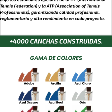
Tennis Federation)
y la
ATP (Association of Tennis
Professionals)
, garantizando calidad profesional,
reglamentaria y alto rendimiento en cada proyecto.
+4000 CANCHAS CONSTRUIDAS.
GAMA DE COLORES