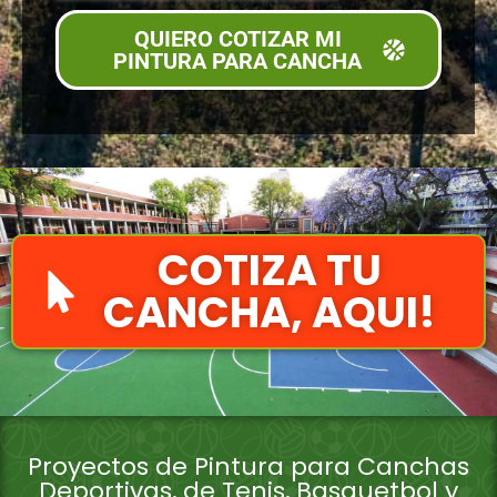
QUIERO COTIZAR MI
PINTURA PARA CANCHA
COTIZA TU
CANCHA, AQUI!
Proyectos de Pintura para Canchas
Deportivas, de Tenis, Basquetbol y