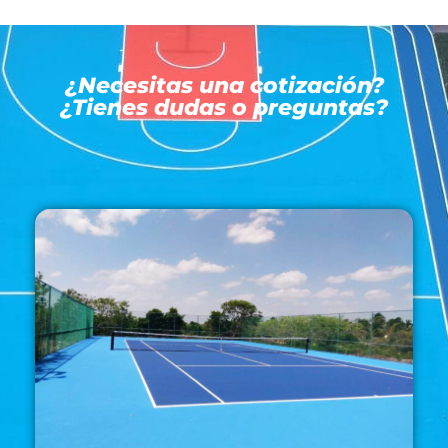
¿Necesitas una cotización?
¿Tienes dudas o preguntas?