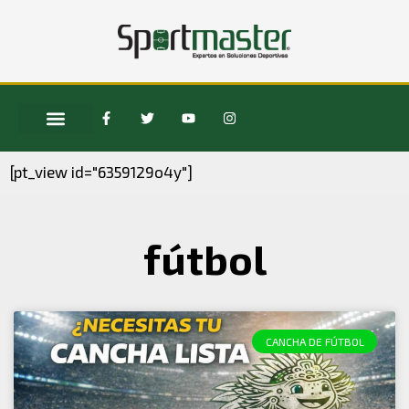
[pt_view id="6359129o4y"]
fútbol
CANCHA DE FÚTBOL