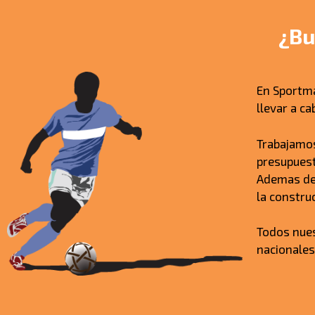
¿Bu
En Sportm
llevar a c
Trabajamos
presupuest
Ademas del
la constru
Todos nue
nacionales