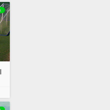
L
|
L