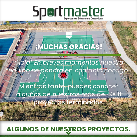
¡MUCHAS GRACIAS!
¡Hola! En breves momentos nuestro
equipo se pondrá en contacto contigo.
Mientras tanto, puedes conocer
algunos de nuestros más de 4000
proyectos terminados.
ALGUNOS DE NUESTROS PROYECTOS.